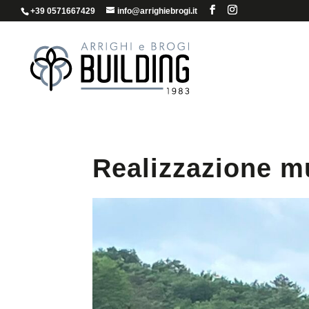
+39 0571667429
info@arrighiebrogi.it
Realizzazione m