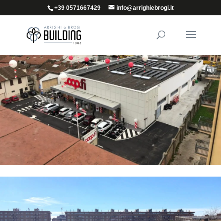
+39 0571667429
info@arrighiebrogi.it