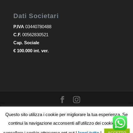
Dati Societari
P.IVA
03440780488
C.F.
00562830521
Cap. Sociale
€ 100.000 int. ver.
© 2025 - All rights reserved - Arrighi e Brogi Building
Questo sito utilizza i cookie per migliorare la tua esperienza. Se
1983 srl
continui la navigazione acconsenti all'utilizzo dei cookie, puoi
Realizzato da
MG Group Italia
cancellare i cookie attraverso opt-out |
leggi tutto
|